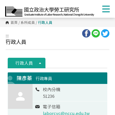
首頁
/
系所成員
/
行政人員
:::
:::
行政人員
行政人員
陳彥蓁
行政專員
校內分機
51236
電子信箱
laborcyc@nccu.edu.tw