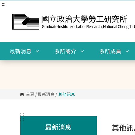
:::
跳
到
主
要
內
容
區
塊
最新消息
系所簡介
系所成員
首頁
/
最新消息
/
其他訊息
:::
:::
最新消息
其他訊