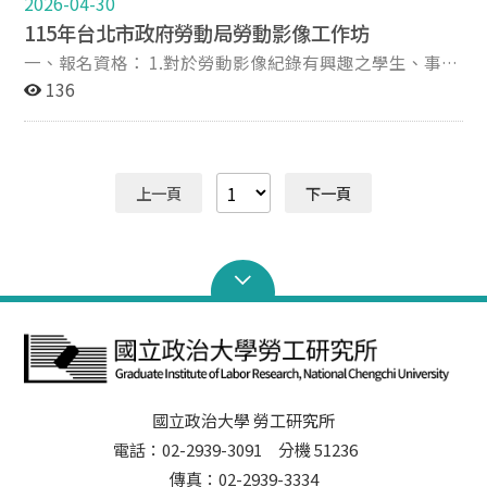
2026-04-30
認證。 十、聯絡人 政大勞工所聯絡電話：02-29387108
115年台北市政府勞動局勞動影像工作坊
EMAIL：labor@nccu.edu.tw
一、報名資格： 1.對於勞動影像紀錄有興趣之學生、事業
單位、工會團體及一般民眾 2.初階課程以個人方式報名，
136
須至少符合以下一項資格：設籍於台北、居住於台北、就
學於台北、工作於台北 3.進階課程由3-4名成員組隊參
加，報名之學員其中一人須至少符合以下一項資格：設籍
於台北、居住於台北、就學於台北、工作於台北 二、報
上一頁
下一頁
名期程： 1.初階課程： 報名日期：即日起至
115.5.28(四)23時59分 初階課程以100人為限，課程正取
名單將於115.6.3(三)前以電子郵件發送上課通知，如收到
率取通知無法參加，請於6月6日(六)前來信告知，承辦單
位將依備取順序遞補。若有遞補名額，備取者將於
115.6.8(一)前收到通知 2.進階課程： 報名日期：即日起
至115.6.10(三) 23時59分 進階課程以10組為限，課程正
取名單將於115.6.24前以電子郵件發送上課通知，如收到
率取通知無法參加，請於6月28日(日)前來信告知，承辦
國立政治大學 勞工研究所
單位將依備取順序遞補。若有遞補名額，備取者將於
115.6.29(一)前收到通知 三、報名費用：免費 四、報名
電話：02-2939-3091 分機 51236
方式： 1.初階課程報名連結:
傳真：02-2939-3334