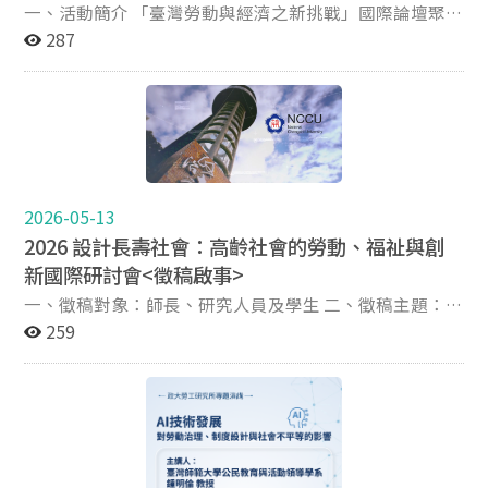
https://ilabor.ntpc.gov.tw/cloud/LaborLawEdu/filter
一、活動簡介 「臺灣勞動與經濟之新挑戰」國際論壇聚焦
六、本次研討會每場提供2.5小時勞工所時數認證
於數位轉型、綠色經濟、少子女化引發的勞力缺工、低薪
287
結構以及AI對就業的衝擊。議程亮點通常包括：國際人才
發展趨勢、綠色與數位轉型合作、產學合作因應缺工、以
及AI技術在勞動力市場的包容性應用。本場論壇以「臺灣
勞動與經濟之新挑戰」為題，聚焦勞動與經濟之重要向
度，透過專業講座、主持引導互動與綜合座談，交流研究
觀點與實務經驗，促進跨領域理解與對話。 二、時間：
2026年5月18日（一）12:00－17:00 三、地點：臺北市立
2026-05-13
大學博愛校區公誠樓第一會議室（臺北市中正區愛國西路
2026 設計長壽社會：高齡社會的勞動、福祉與創
1號） 四、報名時間：即日起至2026年5月14日止為先，
新國際研討會<徵稿啟事>
但至額滿為止 五、報名網址：
https://docs.google.com/forms/d/e/1FAIpQLSc3Il4C3b
一、徵稿對象：師長、研究人員及學生 二、徵稿主題：
O5ZAIhHC-
全齡學習、成人教育與技能提升 中高齡就業、職涯轉換與
259
sgSOkcnqvtYTFrnNDmriZm_jWBbXrWQ/viewform 六、
友善職場 健康、福祉、照顧支持與社會參與 科技運用、
主辦單位：國立中正大學高齡社會勞動與福祉研究中心
服務設計與高齡社會創新 三、徵稿期間：即日起至6月30
（IAWW） 七、協辦單位：臺北市立大學 八、備註： 本活
日止 四、徵稿規定： 須提交摘要+全文才能進入審查 投稿
動全程免費，會後提供精緻餐盒，完成報名並全程參與
可採中文或英文全文 全文稿建議以word檔方式提供，格
者，將提供研習參與證明。 參與本次活動之勞工所學生提
式須以APA 第 7 版規定辦理 中文摘要字數以約500字為原
供本所3小時時數認證。
則，全文10000字以內（不含摘要；含參考文獻） 英文摘