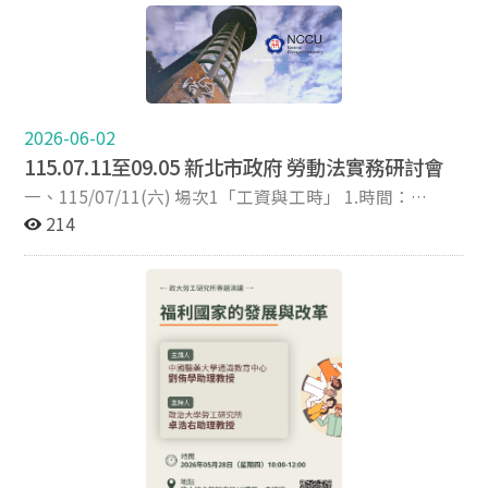
0xl8-Ev9a0Zs6z4E/view 七、投稿系統：
「勞動人權」相關為主，如勞動條件保障、職業安全及保
https://cmt3.research.microsoft.com/HRD2026 八、研
護、就業歧視禁止、性別平等工作、非典型勞動、國際移
討會網址：https://ntnuihrd.wixsite.com/2026ihrd 歡迎
工、工會議題、團體協商、青年就業與勞動、弱勢勞工就
本所師生踴躍投稿及報名參加。
業困境及保護或其他有關勞動人權之任一主題皆可，影片
長度以5分鐘為限，且應符合電影、電視分級處理之普遍
級及著作權法規定。 2.報名資格：參賽者應具中華民國國
2026-06-02
籍且年滿15歲，分為社會組、教師組及學生組，學生組係
115.07.11至09.05 新北市政府 勞動法實務研討會
當年度在籍學生(以學生證或其他可資證明為憑)，每隊參
加人數不限，每人至多投稿2部作品，同一作品僅能擇一
一、115/07/11(六) 場次1「工資與工時」 1.時間：
組別投件，不可一稿多投。 3.影片規格：影片格式得以
09:10~12:20 2.地點：新北市政府 507會議室 3.主持人：
214
MP4、MOV，或其他可於Quicktime或Windows Media
邱駿彥教授（中國文化大學法律學系） 4.主題一：其他請
Player兩種軟體播映之格式，解析度及字幕均未有限制，
假與相關權益 報告人：徐榕逸律師（明理法律事務所/
歡迎民眾使用各式相機、攝影機，亦歡迎民眾使用手機錄
政治大學法律系博士班） 與談人：余天琦律師（理律法
製影片。 【※參賽作品若僅使用生成式AI技術（如AI虛擬
律事務所） 5.主題二：病假與相關權益 報告人：李玉春
人像、語音合成）進行單純之法令條文宣讀、逐字稿朗誦
教授（中正大學勞工關係系） 與談人：李瑞敏律師（明
或靜態背景輪播，缺乏實質原創劇情設計、實體拍攝剪輯
理法律事務所） 6.報名日期：115/06/11 至 115/07/08
或獨特敘事觀點者，經評審委員會認定後，不列入計分評
二、115/07/25(六)場次2「工會與團體協約」 1.時間：
選。】 4.評分標準：評分以100分為滿分，評分項目如
09:15~12:20 2.地點：新北市政府507會議室 3.主持人︰
下： (1)主題切題性：40分。(影片內容符合主題) (2)整體
劉士豪院長（銘傳大學法律學院） 4.主題一：罷工以外之
呈現性：30分。(影片內容製作完整) (3)創意表現性：30
其他勞方爭議行為 報告人：邱冠喬助理教授（中原大學
分。(影片表現極具創意) 獎勵辦法： ★社會組/教師組/
財經法律學系） 與談人：劉硯田律師（瑞鋐聯合法律事