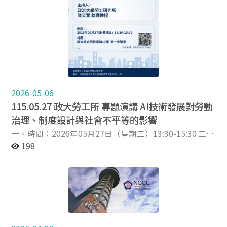
要字數以約300字為原則，全文6000字以內（不含摘要；
含參考文獻） 五、重要時程： 審稿期間：115/7/1至7/24
公告錄取與發表形式：115/7/27至7/31 發表日期：
115/10/1至10/3 六、投稿方式：採email收件方式辦理投
稿與審查，欲投稿者請將「全文稿+稿件摘要」兩份文件
投稿至「iaww-forum@ccu.edu.tw」，信件主旨格式為
「投稿2026設計長壽社會-通訊作者姓名-投稿主題-投稿
題目」 七、學術研討會之聯絡方式： 聯絡信箱：
astcyt@ccu.edu.tw 八、主辦單位：國立中正大學高齡社
2026-05-06
會勞動與福祉研究中心 詳細內容請參照下方研討會網站
115.05.27 政大勞工所 專題演講 AI技術發展對勞動
治理、制度設計與社會不平等的影響
一、時間：2026年05月27日（星期三）13:30-15:30 二、
地點：政大綜合院館南棟13樓第一會議室 三、主題：AI技
198
術發展對勞動治理、制度設計與社會不平等的影響 四、主
講人：臺灣師範大學公民教育與活動領導學系鍾明倫教授
五、主持人：政治大學勞工研究所 陳芙萱助理教授 六、
報名期間：即日起至05/25為止 七、報名網址：
https://forms.gle/KpwSQkiUci45JHMK7 八、主辦單
位：政治大學勞工研究所 九、備註：本論壇提供公務人員
終身學習時數認證2小時，勞工所學生提供2小時本所時數