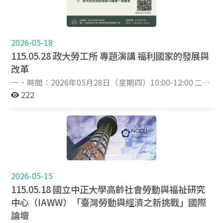
學生組★ 首獎1名：獎金新台幣5萬元，獎狀一幀。 銀獎1
務所） 5.主題二：團體協約與其他議題之協商 報告人：
名：獎金新台幣2萬元，獎狀一幀。 銅獎1名：獎金新台
侯岳宏教授（臺北大學法律系） 與談人：林垕君律師
幣1萬元，獎狀一幀。 佳作4名：獎金新台幣5仟元，獎狀
（嘉德聯合法律事務所） 6.報名日期：115/06/25 至
一幀。 ※學生組(成員可包含指導老師，但老師僅能負責
115/07/22 三、115/08/08(六)場次3「人格權保障與職
2026-05-18
輔導，不得擔任主要創作職位（如導演、攝影等）。) ※
業災害」 1.時間：09:15~12:20 2.地點：新北市政府507
115.05.28 政大勞工所 專題演講 福利國家的發展與
教師組(限教師身份報名。若與學生合作，學生僅能擔任
會議室 3.主持人︰郭玲惠教授（臺北大學法律系） 4.主題
改革
協助性質（如演員），主要創作者需為教師。) 二、報名
一：職業病之新興類型與認定 報告人：林佳和副教授
一、時間：2026年05月28日（星期四）10:00-12:00 二、
期間：即日起至115年08月31日(星期一)下午5時止 三、
（政治大學法學院） 與談人：楊景勛律師（拓威法律事
地點：政大綜合院館南棟13樓第一會議室 三、主題：福
222
報名網址：https://forms.gle/2jMyQoUmrT1gJxDN7
務所） 5.主題二：服儀規範與勞工人格權之侵害 報告
利國家的發展與改革 四、主講人：中國醫藥大學通識教育
四、主辦單位：台中市政府勞工局
人：周兆昱教授（中正大學法律系） 與談人：吳俊達律
中心 劉侑學助理教授 五、主持人：政治大學勞工研究所
師（聯誠國際法律事務所） 6.報名日期：115/07/08 至
卓浩右助理教授 六、報名期間：即日起至05/26為止 七、
115/08/05 四、115/09/05(六)場次4「特殊保障與退
報名網址：https://forms.gle/YCgEmQKCSJFx3ohWA
休」 1.時間：09:15~12:20 2.地點：新北市政府507會議
八、主辦單位：政治大學勞工研究所 九、備註：本論壇提
室 3.主持人︰林佳和副教授（政治大學法學院） 4.主題一
供公務人員終身學習時數認證2小時，勞工所學生提供2小
︰自願與強制退休相關問題 報告人：徐婉寧教授（臺灣
時本所時數認證。 十、聯絡人 政大勞工所聯絡電話：
大學法律系） 與談人：張軒豪律師（巨展法律事務所）
2026-05-15
02-29387108 EMAIL：labor@nccu.edu.tw
5.主題二：外送平台工作者保障與立法 報告人：傅柏翔
115.05.18 國立中正大學高齡社會勞動與福祉研究
副教授（臺北大學法律系） 與談人：李柏毅律師（勝綸
中心（IAWW）「臺灣勞動與經濟之新挑戰」國際
法律事務所） 6.報名日期：115/08/05 至 115/09/02 五、
論壇
報名方式： 報名網址：