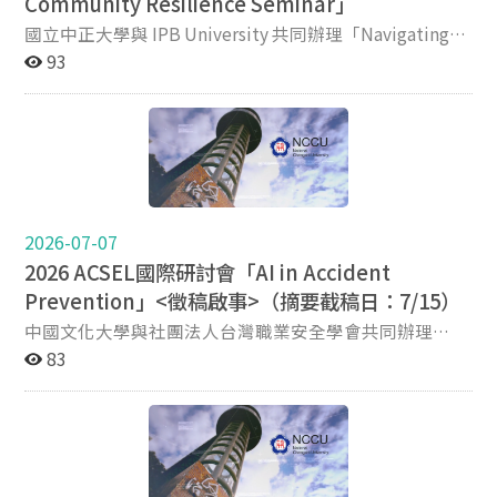
Community Resilience Seminar」
國立中正大學與 IPB University 共同辦理「Navigating
Social Change: Rural Transformation, Labor
93
Empowerment, and Community Resilience Seminar」
（引領社會變遷：農村轉型、勞動賦權與社區韌性研討
會），邀請兩校學者共同探討亞太地區快速經濟變遷與資
本擴張對社群發展之影響，並聚焦政策回應、勞動權益及
社區導向之解決方案，以促進社區韌性與包容性發展。
一、活動日期：2026年7月25日（星期六） 二、活動時
間：09:00–12:00 三、活動地點：國立中正大學社會科學
2026-07-07
院509教室 四、主辦單位：國立中正大學、IPB
2026 ACSEL國際研討會「AI in Accident
University 五、主講人及演講題目： （一）Prof. Dr. Ir.
Prevention」<徵稿啟事>（摘要截稿日：7/15）
Arya Hadi Dharmawan 演講題目：Social Change in
Indonesia: Regional Landscape Transformation Due to
中國文化大學與社團法人台灣職業安全學會共同辦理
Capital Expansion（印尼的社會變遷：資本擴張下的區域
「The 13th Asian Conference on Safety & Education in
83
地景轉型） （二）Dr. Yulina Eva Riany 演講題目：
Laboratory, ACSEL 2026」國際研討會，訂於2026年11月
Empowerment Policies for Women and Children in
19日（星期四）至11月20日（星期五）假中國文化大學
Indonesia（印尼婦女與兒童賦權政策） （三）Dr. Bayu
陽明山校本部舉行。 本屆會議主題為「AI in Accident
Eka Yulian 演講題目：Labor Policies for Female Workers
Prevention」，聚焦人工智慧於事故預防、實驗室安全管
in Palm Oil Plantations: Addressing Occupational
理、安全教育及職業安全衛生等相關議題之應用與發展。