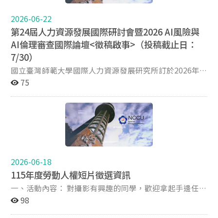
Safety, Work Security, and Sexual Harassment
本次會議採摘要審查，摘要以100字為限；審查通過者，
Risks（棕櫚油種植園女性勞工政策：職業安全、工作保
再依大會規定格式提交口頭或海報發表資料。投稿主題包
2026-06-22
障與性騷擾風險之因應） （四）Prof. Dr. Stephanie Yu-
含人工智慧事故預防、實驗室安全管理、安全教育、職業
第24屆人力資源發展國際研討會暨2026 AI風險與
Ching Chen 演講題目：From Marginalization to Co-
安全衛生、事故調查、廢棄物處理及其他相關議題。 一、
Flourishing: An Intergenerational Living Lab in a
AI倫理審查國際論壇<徵稿啟事>（投稿截止日：
研討會日期：2026年11月19日（星期四）至11月20日
Taiwanese Rural Community（從邊緣化到共榮：臺灣農
（星期五） 二、研討會地點：中國文化大學陽明山校本部
7/30）
村社區中的跨世代生活實驗室） 六、報名網址：
三、摘要投稿截止日期：2026年7月15日 四、研討會官
國立臺灣師範大學國際人力資源發展研究所訂於2026年
https://docs.google.com/forms/d/e/1FAIpQLSdE-
網：https://acsel2026.pccu.edu.tw/acsel/ 五、主辦單
11月11日（星期三）至11月12日（星期四）辦理「第24
75
6cl0z2NH-
位：中國文化大學、社團法人台灣職業安全學會 六、摘要
屆人力資源發展國際研討會暨2026 AI風險與AI倫理審查國
_hbcmR5eaB033PqvZuTFNJI_9B8DqdfpVOxw/viewfor
投稿網址：
際論壇」，歡迎本所師生踴躍投稿及報名參加。 本研討會
m 七、聯絡信箱：prissilairene@gmail.com 歡迎本所師
https://acsel2026.pccu.edu.tw/acsel/Submit 七、聯絡
以「永續未來：負責任AI與勞動力轉型」為主題，旨在匯
生踴躍報名參加。
信箱：acsel2026@office.pccu.edu.tw 歡迎本所師生踴躍
集學術界與實務界專家學者，針對負責任AI、AI風險與倫
投稿及報名參加。
理、人力資源發展及勞動力轉型等議題進行交流與對話。
一、主辦單位：國立臺灣師範大學國際人力資源發展研究
所 二、研討會日期：2026年11月11日（星期三）至11月
2026-06-18
12日（星期四） 三、研討會地點：國立臺灣師範大學圖
115年度勞動人權短片徵選資訊
書館校區進修推廣學院1樓演講堂 四、研討會主題：永續
未來：負責任AI與勞動力轉型 五、投稿截止日期：2026
一、活動內容： 對攝影有興趣的同學，歡迎拿起手邊任何
年7月30日 六、會議徵稿網址：
的攝影器材，拍攝出你(妳)最棒的作品報名參加，就有機
98
https://drive.google.com/file/d/1bVLe3QUMFDdRvvDD
會獲得最高5萬元整的獎金 1.影片內容：影片內容應與