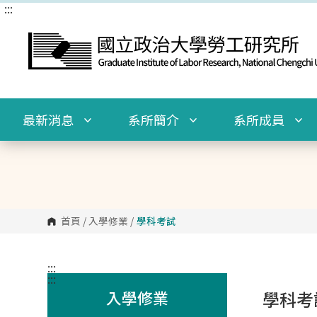
:::
跳
到
主
要
內
容
區
塊
最新消息
系所簡介
系所成員
首頁
/
入學修業
/
學科考試
:::
:::
入學修業
學科考