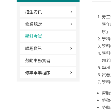
招生資訊
勞工
修業規定
學年
序」
學科考試
學科
學科
課程資訊
學科
勞動事務實習
題老
學科
修業畢業程序
試卷
學科
勞動
勞動
勞動