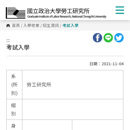
首頁
/
入學修業
/
招生資訊
/
考試入學
:::
:::
考試入學
日期：2021-11-04
系
(所
勞工研究所
別)
組
別
身