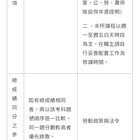
軍、公、勞、農保
項
險投保年資證明）
二 、本所課程以週
一至週五白天時段
為主，在職生請自
行妥善配置工作及
修課時間。
總
成
績
如有總成績相同
同
者，將以該考科題
分
號順序逐一比較，
勞動政策與法令
之
同一題分數較高者
參
優先錄取。