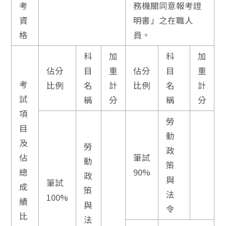
考
務機關同意報考證
資
明書」之在職人
格
員。
科
加
科
加
佔分
目
重
佔分
目
重
考
比例
名
計
比例
名
計
試
稱
分
稱
分
項
勞
目
動
及
勞
政
佔
筆試
動
策
總
90%
政
與
筆試
成
策
法
100%
績
與
令
比
法