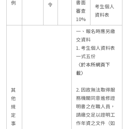
書面
例
令
考生個人
審查
資料表
10%
一、報名時應另繳
交資料
1. 考生個人資料表
一式五份
〈於本所網頁下
載〉
2. 因故無法取得服
其
務機關同意進修證
他
明書之在職人員，
規
請繳交足以證明工
定
作年資之文件（如
事