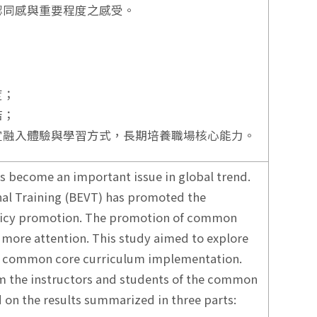
認同感與重要程度之感受。
度；
結；
宜融入體驗與學習方式，長期培養職場核心能力。
 become an important issue in global trend.
al Training (BEVT) has promoted the
icy promotion. The promotion of common
more attention. This study aimed to explore
of common core curriculum implementation.
om the instructors and students of the common
 on the results summarized in three parts: