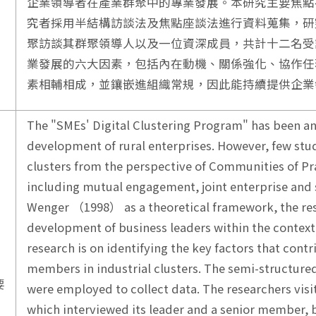
企業領導者在產業群聚中的專業發展。本研究主要焦點
究者採用半結構訪談法及焦點座談法進行資料蒐集，研
聚訪談其群聚領導人以及一位資深成員，共計十二名受
業發展的六大因素，包括內在動機、關係強化、協作任
素相輔相成，並鑲嵌進組織常規，因此能持續提供企業
The "SMEs' Digital Clustering Program" has been an
development of rural enterprises. However, few stud
clusters from the perspective of Communities of P
including mutual engagement, joint enterprise and
Wenger （1998） as a theoretical framework, the res
development of business leaders within the context o
research is on identifying the key factors that cont
members in industrial clusters. The semi-structur
要
were employed to collect data. The researchers visit
which interviewed its leader and a senior member, 