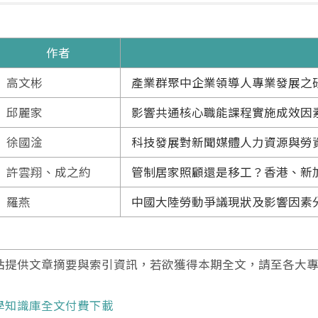
作者
高文彬
產業群聚中企業領導人專業發展之
邱麗家
影響共通核心職能課程實施成效因
徐國淦
科技發展對新聞媒體人力資源與勞
許雲翔、成之約
管制居家照顧還是移工？香港、新
羅燕
中國大陸勞動爭議現狀及影響因素
站提供文章摘要與索引資訊，若欲獲得本期全文，請至各大
學知識庫全文付費下載