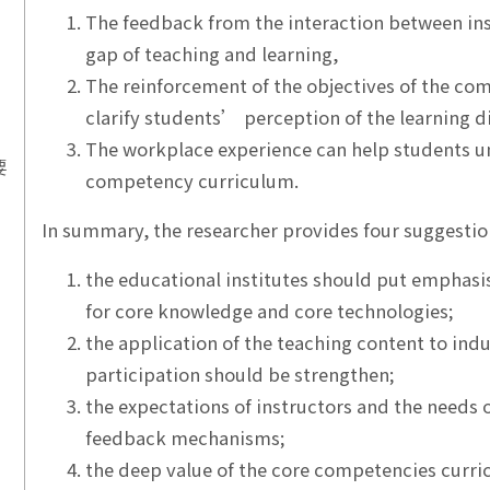
The feedback from the interaction between ins
gap of teaching and learning,
The reinforcement of the objectives of the c
clarify students’ perception of the learning d
The workplace experience can help students 
要
competency curriculum.
In summary, the researcher provides four suggestio
the educational institutes should put emphasi
for core knowledge and core technologies;
the application of the teaching content to ind
participation should be strengthen;
the expectations of instructors and the needs 
feedback mechanisms;
the deep value of the core competencies curr