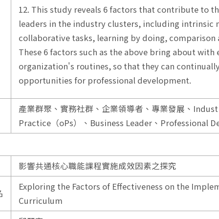
12. This study reveals 6 factors that contribute to 
leaders in the industry clusters, including intrinsic
collaborative tasks, learning by doing, comparison 
These 6 factors such as the above bring about with
organization's routines, so that they can continuall
opportunities for professional development.
產業群聚、實務社群、企業領導者、專業發展、Industrial Cl
Practice（oPs）、Business Leader、Professional D
影響共通核心職能課程實施成效因素之探究
Exploring the Factors of Effectiveness on the Im
名
Curriculum