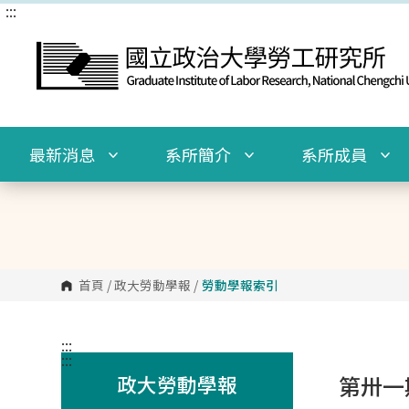
:::
跳
到
主
要
內
容
區
塊
最新消息
系所簡介
系所成員
首頁
/
政大勞動學報
/
勞動學報索引
:::
:::
政大勞動學報
第卅一期