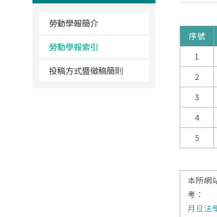
勞動學報簡介
序號
勞動學報索引
1
投稿方式暨徵稿簡則
2
3
4
5
本所網
考：
月旦法