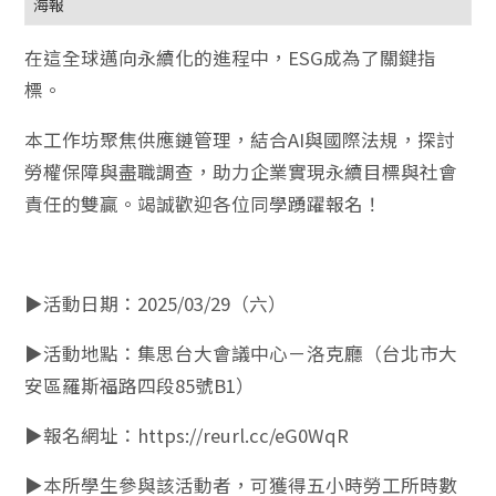
海報
在這全球邁向永續化的進程中，ESG成為了關鍵指
標。
本工作坊聚焦供應鏈管理，結合AI與國際法規，探討
勞權保障與盡職調查，助力企業實現永續目標與社會
責任的雙贏。竭誠歡迎各位同學踴躍報名！
▶活動日期：2025/03/29（六）
▶活動地點：集思台大會議中心－洛克廳（台北市大
安區羅斯福路四段85號B1）
▶報名網址：https://reurl.cc/eG0WqR
▶本所學生參與該活動者，可獲得五小時勞工所時數