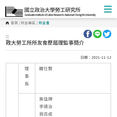
首頁
/
所友專區
/
所友會
:::
:::
政大勞工所所友會歷屆理監事簡介
日期：2021-11-12
理
韓仕賢
事
長
吳佳嬅
李德治
翁百成