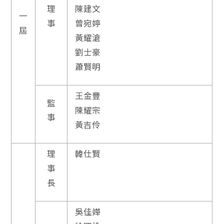
理
陳建文
一
事
曾宛婷
屆
黃耀滄
劉士豪
蕭賢明
王金豐
監
陳耀宗
事
黃吉伶
理
韓仕賢
事
長
吳佳嬅