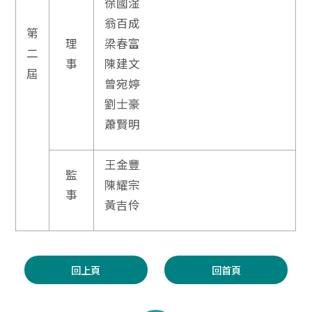
徐國淦
翁百成
第
理
梁春富
二
事
陳建文
屆
曾宛婷
劉士豪
蕭賢明
王金豐
監
陳耀宗
事
黃吉伶
回上頁
回首頁